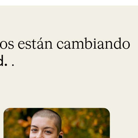
ios están cambiando
d.
.