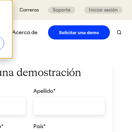
es
Carreras
Soporte
Iniciar sesión
s
Acerca de
 una demostración
Apellido
*
o
*
País
*