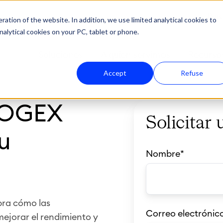
País
ation of the website. In addition, we use limited analytical cookies to
nalytical cookies on your PC, tablet or phone.
Soluciones
A quién servimos
Recurso
Accept
Refuse
LOGEX
Solicitar
u
Nombre
*
bra cómo las
Correo electrónic
mejorar el rendimiento y