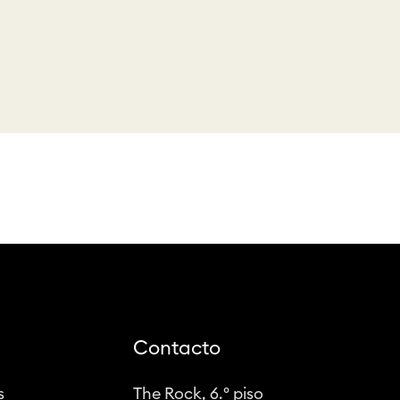
Contacto
s
The Rock, 6.º piso