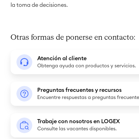
la toma de decisiones.
Otras formas de ponerse en contacto:
A
Atención al cliente
t
Obtenga ayuda con productos y servicios.
e
n
P
c
Preguntas frecuentes y recursos
r
Encuentre respuestas a preguntas frecuente
i
e
ó
g
n
T
u
Trabaje con nosotros en LOGEX
a
r
Consulte las vacantes disponibles.
n
l
a
t