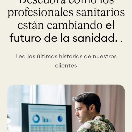
s
c
e
profesionales sanitarios
u
n
r
el
están cambiando
L
s
O
futuro de la sanidad.
.
o
G
s
E
Lea las últimas historias de nuestros
X
clientes