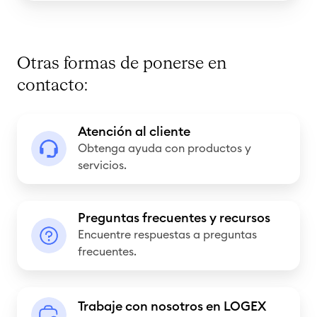
Otras formas de ponerse en
contacto:
A
Atención al cliente
t
Obtenga ayuda con productos y
e
servicios.
n
c
P
Preguntas frecuentes y recursos
i
r
Encuentre respuestas a preguntas
ó
e
frecuentes.
n
g
a
u
T
l
Trabaje con nosotros en LOGEX
n