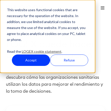
This website uses functional cookies that are
necessary for the operation of the website. In
addition, we use limited analytical cookies to
measure the use of the website. If you accept, you
Descubra lo que
agree to place analytical cookies on your PC, tablet
or phone.
LOGEX puede hacer
Read the
LOGEX cookie statement
.
por su organización
Accept
Refuse
Solicite una demostración personalizada y
descubra cómo las organizaciones sanitarias
utilizan los datos para mejorar el rendimiento y
la toma de decisiones.