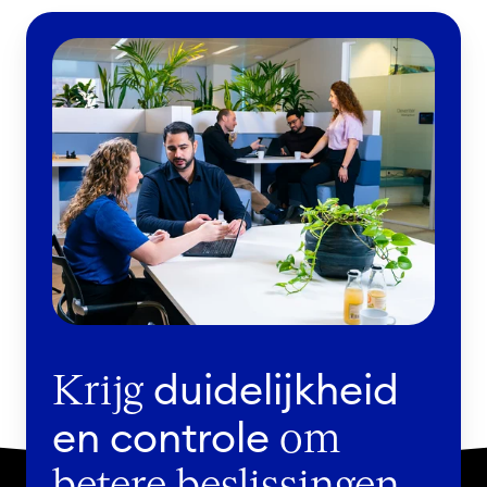
duidelijkheid
Krijg
en controle
om
betere beslissingen