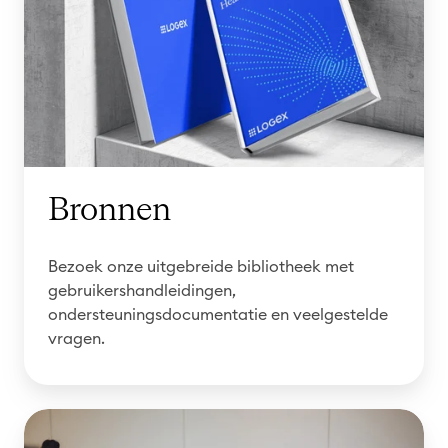
n
e
n
Bronnen
Bezoek onze uitgebreide bibliotheek met
gebruikershandleidingen,
ondersteuningsdocumentatie en veelgestelde
vragen.
W