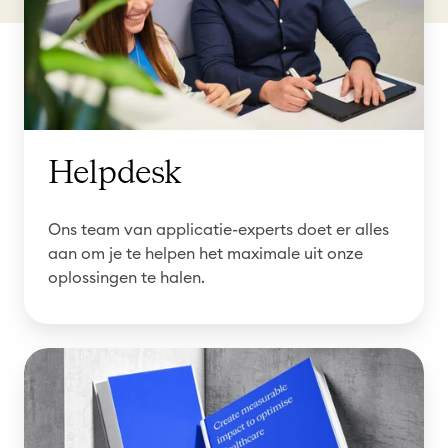
e
s
k
Helpdesk
Ons team van applicatie-experts doet er alles
aan om je te helpen het maximale uit onze
oplossingen te halen.
B
r
o
n