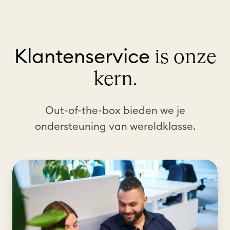
Klantenservice
is onze
kern.
Out-of-the-box bieden we je
ondersteuning van wereldklasse.
H
e
l
p
d