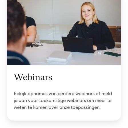
e
b
i
n
a
r
s
Webinars
Bekijk opnames van eerdere webinars of meld
je aan voor toekomstige webinars om meer te
weten te komen over onze toepassingen.