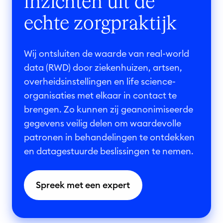
inzichten uit de
echte zorgpraktijk
Wij
ontsluiten de waarde van real-world
data (RWD) door ziekenhuizen, artsen,
overheidsinstellingen en life science-
organisaties met elkaar in contact te
brengen. Zo kunnen zij geanonimiseerde
gegevens veilig delen om waardevolle
patronen in behandelingen te ontdekken
en datagestuurde beslissingen te nemen.
Spreek met een expert