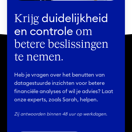
t
v
i
a
duidelijkheid
Krijg
e
a
en controle
n
r
om
t
d
betere beslissingen
E
i
n
g
te nemen.
g
d
a
e
Heb je vragen over het benutten van
g
v
datagestuurde inzichten voor betere
e
a
financiële analyses of wil je advies? Laat
m
r
onze experts, zoals Sarah, helpen.
e
i
n
a
Zij antwoorden binnen 48 uur op werkdagen.
t
t
i