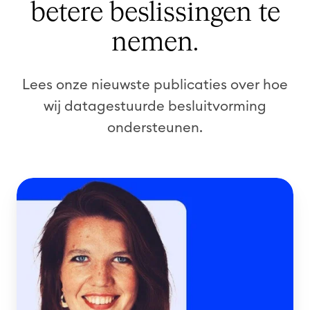
betere beslissingen te
nemen.
Lees onze nieuwste publicaties over hoe
wij datagestuurde besluitvorming
ondersteunen.
D
a
t
a
&
D
i