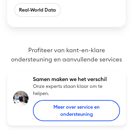
m
b
Real-World Data
d
e
e
t
z
e
o
r
r
e
Profiteer van kant-en-klare
g
n
ondersteuning en aanvullende services
v
o
o
Samen maken we het verschil
r
Onze experts staan klaar om te
helpen.
i
e
Meer over service en
d
ondersteuning
e
r