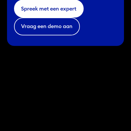
e
Spreek met een expert
i
n
Vraag een demo aan
m
e
d
i
c
i
j
n
g
e
b
r
u