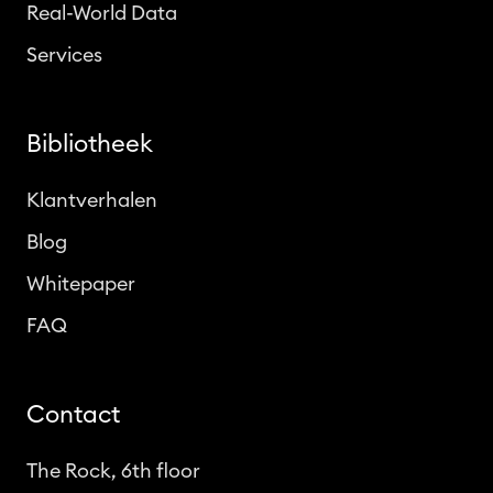
Real-World Data
h
t
Services
l
i
j
Bibliotheek
n
Klantverhalen
e
n
Blog
o
Whitepaper
p
t
FAQ
e
l
Contact
o
s
The Rock, 6th floor
s