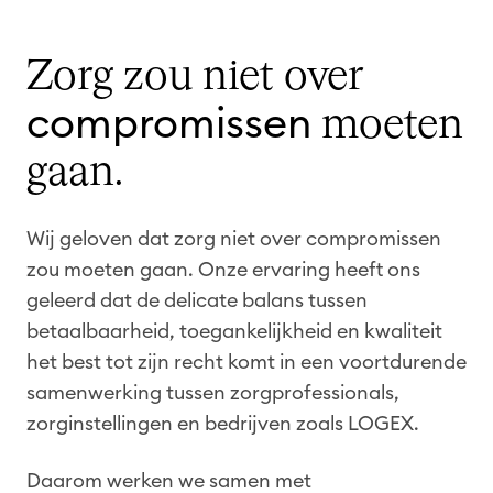
e
e
Zorg zou niet over
n
t
compromissen
moeten
e
gaan.
o
p
t
Wij geloven dat zorg niet over compromissen
i
zou moeten gaan. Onze ervaring heeft ons
m
geleerd dat de delicate balans tussen
a
betaalbaarheid, toegankelijkheid en kwaliteit
l
het best tot zijn recht komt in een voortdurende
i
samenwerking tussen zorgprofessionals,
s
zorginstellingen en bedrijven zoals LOGEX.
e
r
Daarom werken we samen met