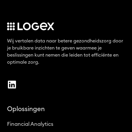
i
k
e
n
k
Wij vertalen data naar betere gezondheidszorg door
l
je bruikbare inzichten te geven waarmee je
i
beslissingen kunt nemen die leiden tot efficiënte en
n
optimale zorg.
i
s
c
h
e
Oplossingen
r
i
Financial Analytics
c