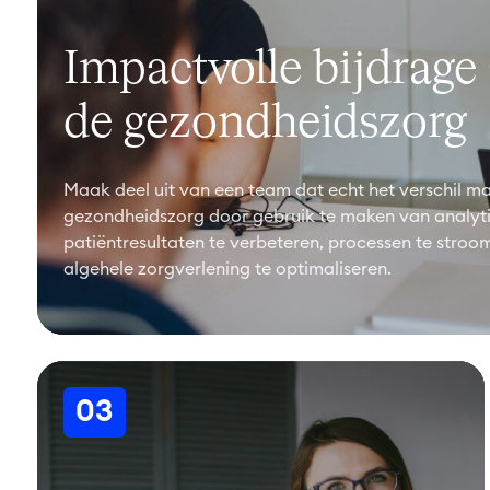
Impactvolle bijdrage
de gezondheidszorg
Maak deel uit van een team dat echt het verschil ma
gezondheidszorg door gebruik te maken van analyt
patiëntresultaten te verbeteren, processen te stroom
algehele zorgverlening te optimaliseren.
03