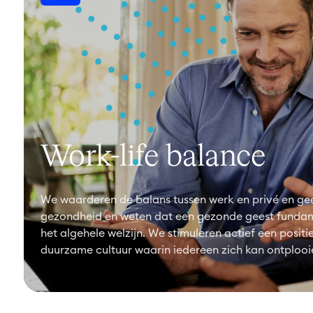
Work-life balance
We waarderen de balans tussen werk en privé en gee
gezondheid en weten dat een gezonde geest fundam
het algehele welzijn. We stimuleren actief een positi
duurzame cultuur waarin iedereen zich kan ontplooi