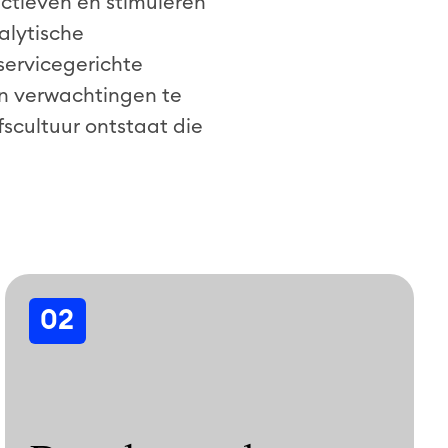
ctieven en stimuleren
lytische
servicegerichte
aan verwachtingen te
scultuur ontstaat die
02