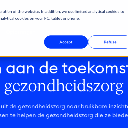
ation of the website. In addition, we use limited analytical cookies to
nalytical cookies on your PC, tablet or phone.
Oplossingen
Wie wij bedienen
Bibliotheek
Accept
Refuse
 aan de toekoms
gezondheidszorg
uit de gezondheidszorg naar bruikbare inzich
sen te helpen de gezondheidszorg die ze biede