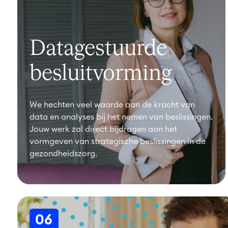
Datagestuurde
besluitvorming
We hechten veel waarde aan de kracht van
data en analyses bij het nemen van beslissingen.
Jouw werk zal direct bijdragen aan het
vormgeven van strategische beslissingen in de
gezondheidszorg.
06