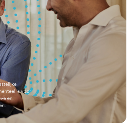
stelijke
enteel is voor
eve en
en.