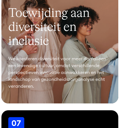
Toewijding aan
diversiteit en
inclusie
We koesteren diversiteit voor meer dan alleen
een levendige cultuur, omdat verschillende
perspectieven innovatie aanwakkeren en het
landschap van gezondheidszorganalyse echt
veranderen.
07