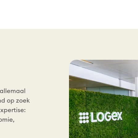
 allemaal
nd op zoek
xpertise:
omie,