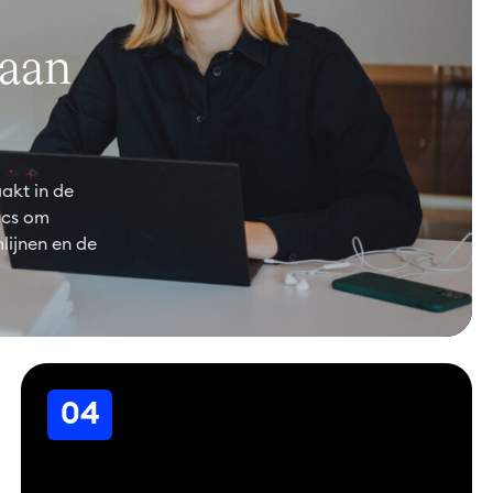
 aan
akt in de
ics om
lijnen en de
04