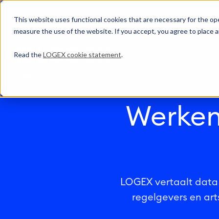
This website uses functional cookies that are necessary for the oper
measure the use of the website. If you accept, you agree to place a
Read the
LOGEX cookie statement
.
Over
Carrières
Werken
LOGEX vertaalt data 
regelgevers en art