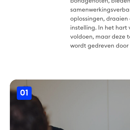
bondgenoten, bieden 
samenwerkingsverban
oplossingen, draaien
instelling. In het ha
voldoen, maar deze t
wordt gedreven door
01