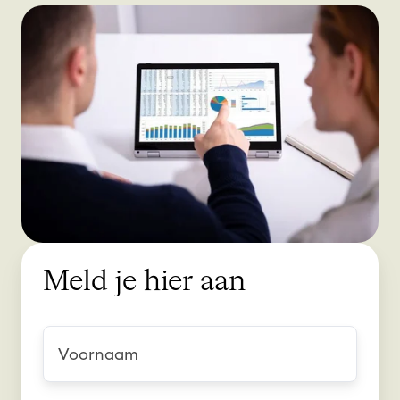
Meld je hier aan
V
o
o