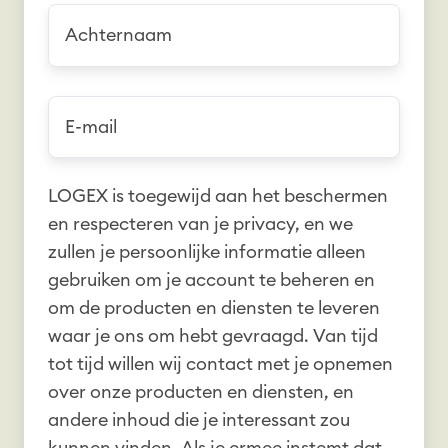
r
A
n
c
a
h
a
t
E
m
e
-
*
r
m
n
a
LOGEX is toegewijd aan het beschermen
a
i
en respecteren van je privacy, en we
a
l
zullen je persoonlijke informatie alleen
m
*
gebruiken om je account te beheren en
*
om de producten en diensten te leveren
waar je ons om hebt gevraagd. Van tijd
tot tijd willen wij contact met je opnemen
over onze producten en diensten, en
andere inhoud die je interessant zou