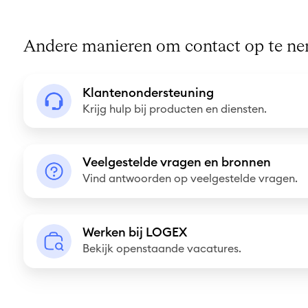
Andere manieren om contact op te n
K
Klantenondersteuning
l
Krijg hulp bij producten en diensten.
a
n
V
t
Veelgestelde vragen en bronnen
e
Vind antwoorden op veelgestelde vragen.
e
e
n
l
o
W
g
Werken bij LOGEX
n
e
Bekijk openstaande vacatures.
e
d
r
s
e
k
t
r
e