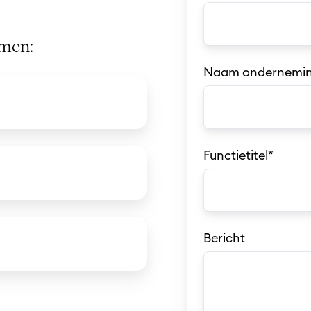
emen:
Naam ondernemi
Functietitel
*
Bericht