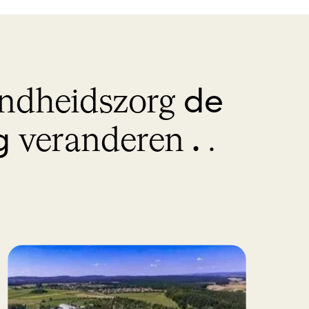
de
ondheidszorg
rg
.
veranderen
.