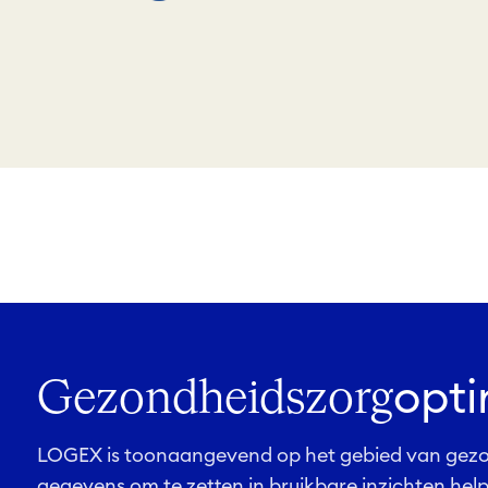
opti
Gezondheidszorg
LOGEX is toonaangevend op het gebied van gezo
gegevens om te zetten in bruikbare inzichten hel