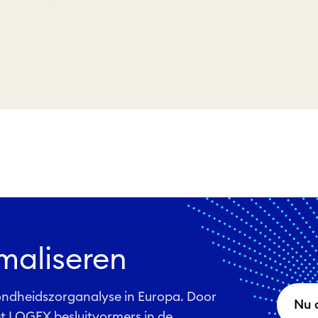
maliseren
ndheidszorganalyse in Europa. Door
Nu 
pt LOGEX besluitvormers in de