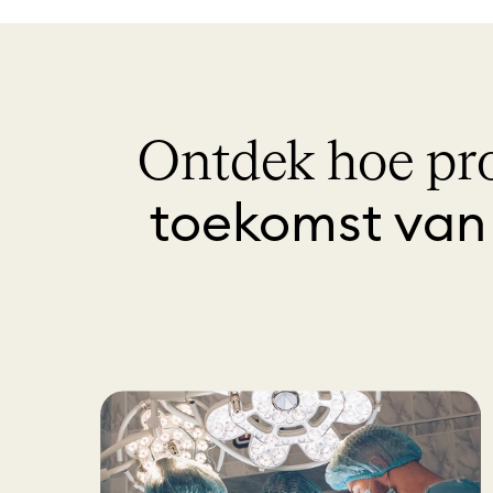
n
e
n
Ontdek hoe pro
toekomst van