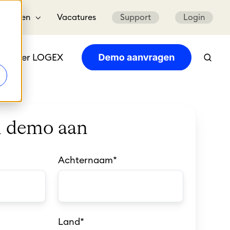
Landen
Vacatures
Support
Login
Over LOGEX
n demo aan
Achternaam
*
Land
*