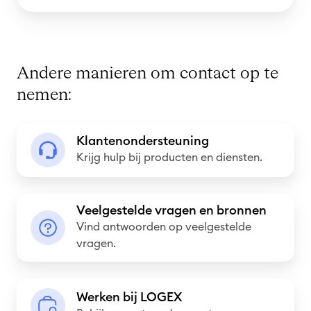
Andere manieren om contact op te
nemen:
K
Klantenondersteuning
l
Krijg hulp bij producten en diensten.
a
n
V
t
Veelgestelde vragen en bronnen
e
Vind antwoorden op veelgestelde
e
e
vragen.
n
l
o
g
n
W
Werken bij LOGEX
e
d
e