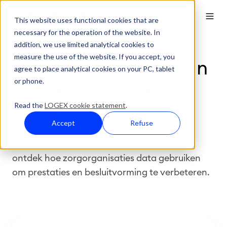
This website uses functional cookies that are
necessary for the operation of the website. In
addition, we use limited analytical cookies to
measure the use of the website. If you accept, you
Bekijk wat LOGEX kan
agree to place analytical cookies on your PC, tablet
or phone.
betekenen in de
Read the
LOGEX cookie statement
.
praktijk
Accept
Refuse
Vraag een gepersonaliseerde demo aan en
ontdek hoe zorgorganisaties data gebruiken
om prestaties en besluitvorming te verbeteren.