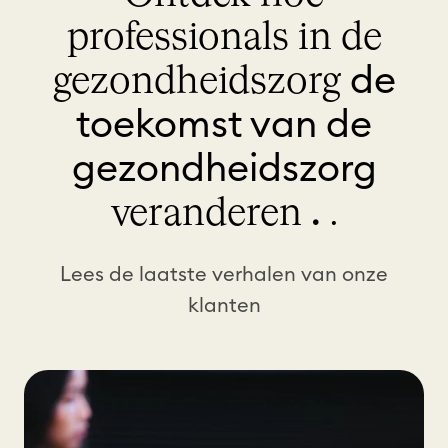
o
professionals in de
n
n
de
gezondheidszorg
e
toekomst van de
n
gezondheidszorg
.
veranderen
.
Lees de laatste verhalen van onze
klanten