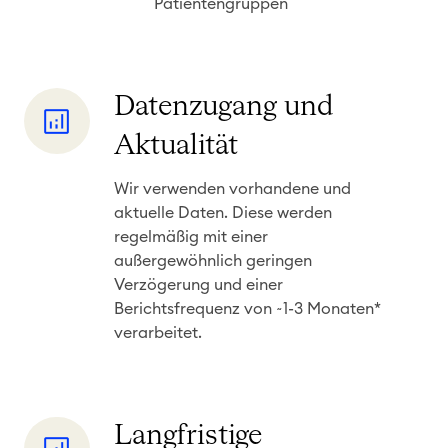
Patientengruppen
e
r
D
a
D
Datenzugang und
t
a
Aktualität
e
t
n
e
Wir verwenden vorhandene und
aktuelle Daten. Diese werden
n
regelmäßig mit einer
z
außergewöhnlich geringen
u
Verzögerung und einer
g
Berichtsfrequenz von ~1-3 Monaten*
a
verarbeitet.
n
g
u
L
Langfristige
n