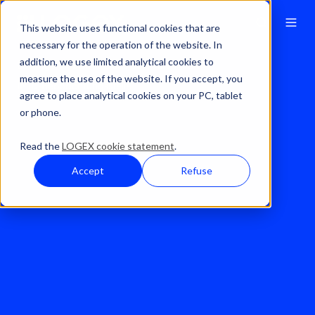
This website uses functional cookies that are
necessary for the operation of the website. In
addition, we use limited analytical cookies to
Lösungen
Beweise aus der realen Welt
measure the use of the website. If you accept, you
IMID-Beobachtungsstelle
agree to place analytical cookies on your PC, tablet
or phone.
Read the
LOGEX cookie statement
.
Accept
Refuse