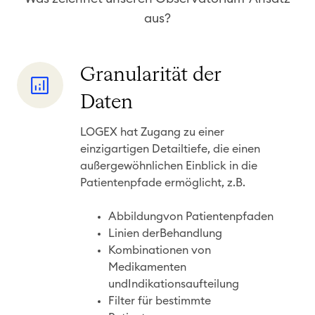
aus?
G
Granularität der
r
Daten
a
n
LOGEX hat Zugang
zu einer
einzigartigen
Detailtiefe
, die einen
u
außergewöhnlichen
Einblick in die
l
Patientenpfade
ermöglicht, z.B.
a
r
Abbildung
von Patientenpfaden
i
Linien der
Behandlung
t
Kombinationen von
Medikamenten
ä
und
Indikationsaufteilung
t
Filter für bestimmte
d