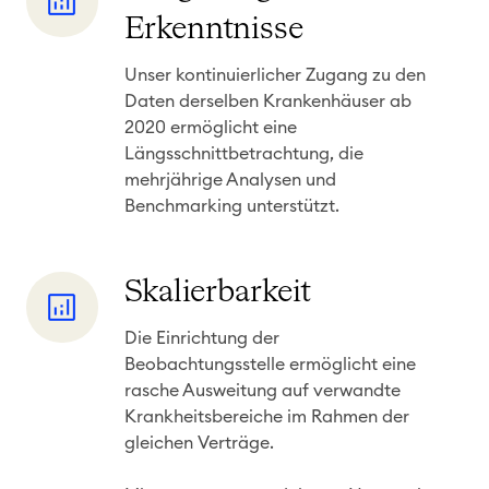
a
d
Erkenntnisse
n
A
g
Unser kontinuierlicher Zugang zu den
k
Daten derselben Krankenhäuser ab
f
t
2020 ermöglicht eine
r
u
Längsschnittbetrachtung, die
i
a
mehrjährige Analysen und
s
l
Benchmarking unterstützt.
t
i
i
t
g
S
Skalierbarkeit
ä
e
k
t
Die Einrichtung der
E
a
Beobachtungsstelle ermöglicht eine
r
l
rasche Ausweitung auf verwandte
k
i
Krankheitsbereiche im Rahmen der
e
e
gleichen Verträge.
n
r