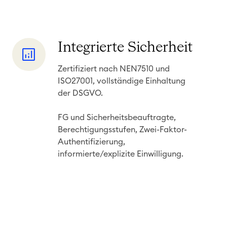
I
Integrierte Sicherheit
n
Zertifiziert nach NEN7510 und
t
ISO27001, vollständige Einhaltung
e
der DSGVO.
g
r
FG und Sicherheitsbeauftragte,
i
Berechtigungsstufen, Zwei-Faktor-
Authentifizierung,
e
informierte/explizite Einwilligung.
r
t
e
S
i