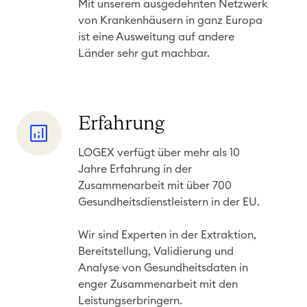
Mit unserem ausgedehnten Netzwerk
n
b
von Krankenhäusern in ganz Europa
t
a
ist eine Ausweitung auf andere
n
r
Länder sehr gut machbar.
i
k
s
e
s
i
E
Erfahrung
e
t
r
LOGEX verfügt über mehr als 10
f
Jahre Erfahrung in der
a
Zusammenarbeit mit über 700
h
Gesundheitsdienstleistern in der EU.
r
u
Wir sind Experten in der Extraktion,
Bereitstellung, Validierung und
n
Analyse von Gesundheitsdaten in
g
enger Zusammenarbeit mit den
Leistungserbringern.