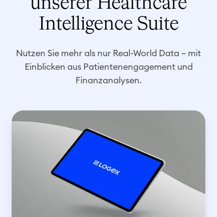
unserer Healthcare
Intelligence Suite
Nutzen Sie mehr als nur Real-World Data – mit
Einblicken aus Patientenengagement und
Finanzanalysen.
F
i
n
a
n
z
a
n