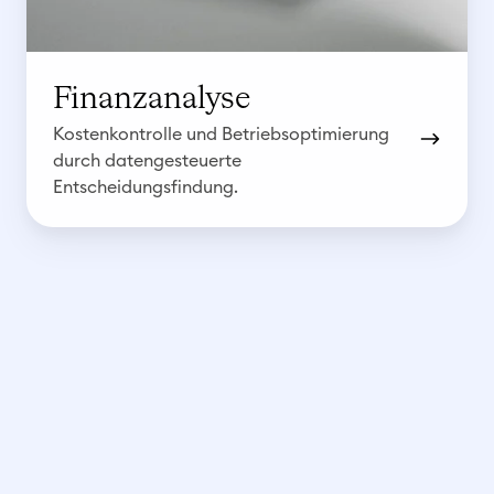
a
l
y
Finanzanalyse
s
Kostenkontrolle und Betriebsoptimierung
e
durch datengesteuerte
Entscheidungsfindung.