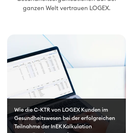
e
e
ganzen Welt vertrauen LOGEX.
n
n
(
L
u
n
g
e
n
-
u
n
d
Wie die C-KTR von LOGEX Kunden im
P
Gesundheitswesen bei der erfolgreichen
r
Teilnahme der InEK Kalkulation
o