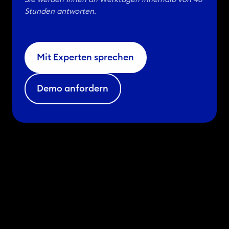
t
Stunden antworten.
e
n
z
Mit Experten sprechen
u
v
Demo anfordern
e
r
e
i
n
f
a
c
h
e