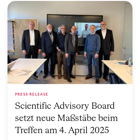
S
c
i
e
n
t
i
f
i
c
A
PRESS RELEASE
d
Scientific Advisory Board
v
setzt neue Maßstäbe beim
i
s
Treffen am 4. April 2025
o