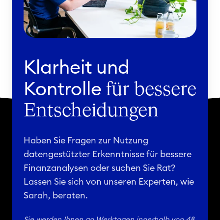
m
o
e
n
n
K
t
a
Klarheit und
l
k
Kontrolle
für bessere
u
Entscheidungen
l
a
t
Haben Sie Fragen zur Nutzung
i
datengestützter Erkenntnisse für bessere
o
Finanzanalysen oder suchen Sie Rat?
n
Lassen Sie sich von unseren Experten, wie
s
Sarah, beraten.
d
a
Sie werden Ihnen an Werktagen innerhalb von 48