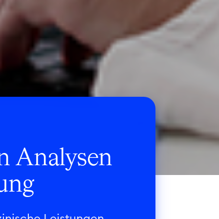
en Analysen
gung
zinische Leistungen,