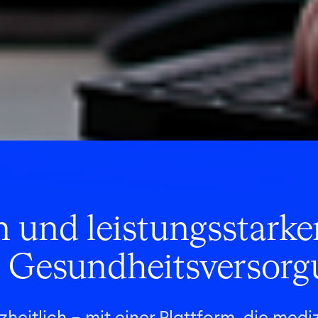
n und leistungsstark
n Gesundheitsversor
heitlich – mit einer Plattform, die medi