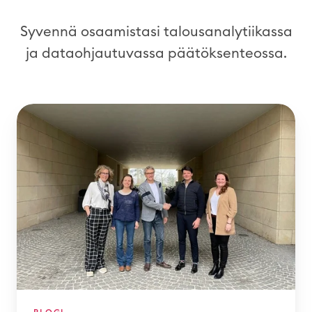
Syvennä osaamistasi talousanalytiikassa
ja dataohjautuvassa päätöksenteossa.
L
O
G
E
X
a
n
d
P
9
5