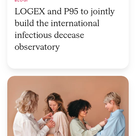
BLOGI
t
LOGEX and P95 to jointly
o
build the international
j
o
infectious decease
i
observatory
n
t
l
y
'
b
M
u
y
i
B
l
-
d
P
t
a
h