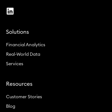
i
n
e
s
?
Solutions
Financial Analytics
Real-World Data
Services
Resources
Customer Stories
Blog