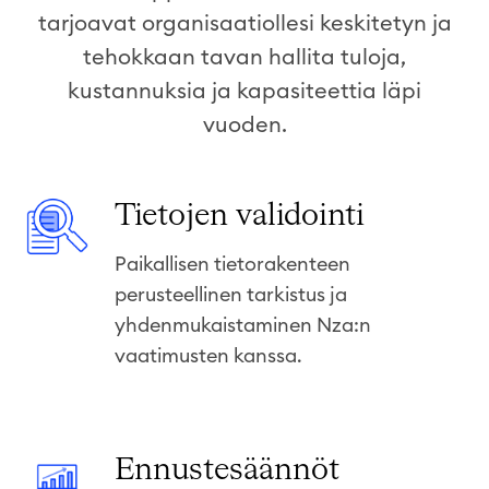
tarjoavat organisaatiollesi keskitetyn ja
tehokkaan tavan hallita tuloja,
kustannuksia ja kapasiteettia läpi
vuoden.
T
Tietojen validointi
i
Paikallisen tietorakenteen
e
perusteellinen tarkistus ja
t
yhdenmukaistaminen Nza:n
o
vaatimusten kanssa.
j
e
n
v
E
Ennustesäännöt
a