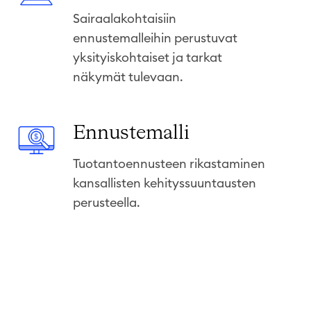
n
l
Sairaalakohtaisiin
n
i
ennustemalleihin perustuvat
u
d
yksityiskohtaiset ja tarkat
s
o
näkymät tulevaan.
t
i
e
n
s
E
Ennustemalli
t
ä
n
i
ä
Tuotantoennusteen rikastaminen
n
n
kansallisten kehityssuuntausten
u
n
perusteella.
s
ö
t
t
e
m
a
l