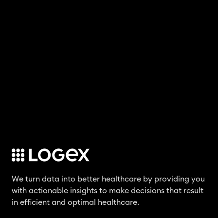
n
d
c
l
i
n
i
c
a
l
g
u
i
We turn data into better healthcare by providing you
d
with actionable insights to make decisions that result
e
in efficient and optimal healthcare.
l