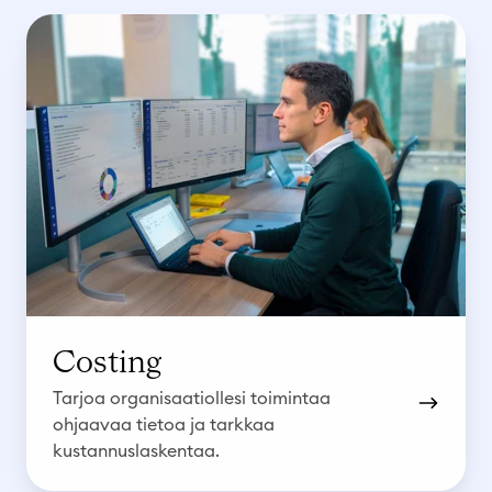
C
o
s
t
i
n
g
Costing
Tarjoa organisaatiollesi toimintaa
ohjaavaa tietoa ja tarkkaa
kustannuslaskentaa.