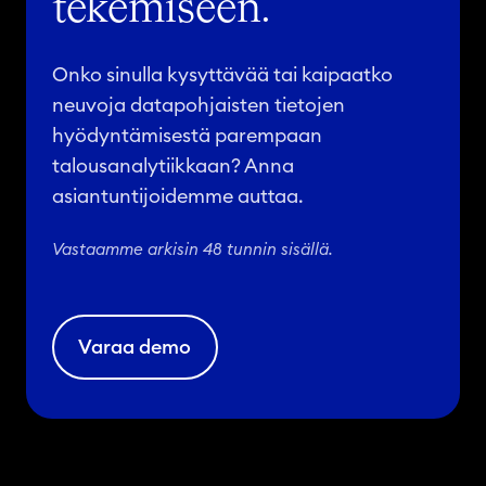
tekemiseen.
i
o
n
Onko sinulla kysyttävää tai kaipaatko
i
neuvoja datapohjaisten tietojen
n
hyödyntämisestä parempaan
d
talousanalytiikkaan? Anna
r
asiantuntijoidemme auttaa.
u
g
Vastaamme arkisin 48 tunnin sisällä.
u
p
t
Varaa demo
a
k
e
a