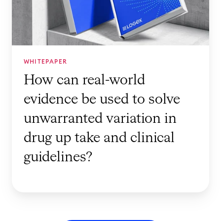
r
a
f
e
n
e
a
c
c
l
e
t
-
r
WHITEPAPER
i
w
P
How can real-world
o
o
a
u
evidence be used to solve
r
t
s
l
unwarranted variation in
i
d
d
e
e
drug up take and clinical
e
n
c
guidelines?
v
t
e
i
s
a
d
s
e
e
n
o