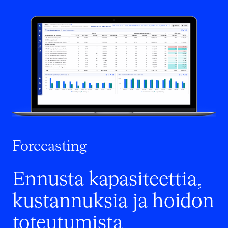
Forecasting
Ennusta kapasiteettia,
kustannuksia ja hoidon
toteutumista