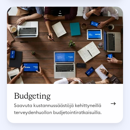
B
u
d
g
e
t
i
n
g
Budgeting
Saavuta kustannussäästöjä kehittyneillä
terveydenhuollon budjetointiratkaisuilla.