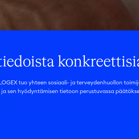
edoista konkreettisia
OGEX tuo yhteen sosiaali- ja terveydenhuollon toimij
n ja sen hyödyntämisen tietoon perustuvassa päätöks