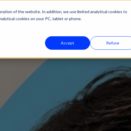
Maat
ation of the website. In addition, we use limited analytical cookies to
nalytical cookies on your PC, tablet or phone.
Ratkaisut
Asiakkaamme
Resurssit
Accept
Refuse