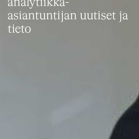
analytiikka-
asiantuntijan uutiset ja
tieto