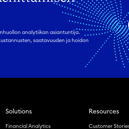
huollon analytiikan asiantuntija.
ustannusten, saatavuuden ja hoidon
Solutions
Resources
Financial Analytics
Customer Storie