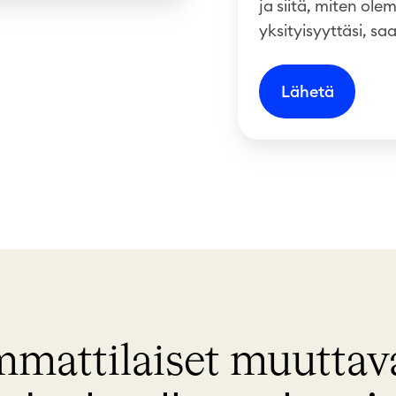
ja siitä, miten ol
yksityisyyttäsi, s
mmattilaiset muuttav