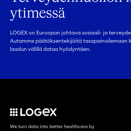
ytimessä
LOGEX on Euroopan johtava sosiaali- ja terveyden
Autamme päätöksentekijöitä tasapainoilemaan k
laadun välillä dataa hyödyntäen.
We turn data into better healthcare by