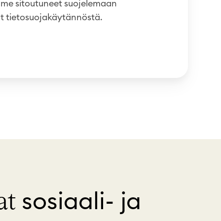
emme sitoutuneet suojelemaan
aat tietosuojakäytännöstä.
sosiaali- ja
at