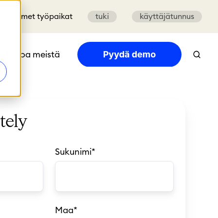
avoimet työpaikat
tuki
käyttäjätunnus
Tietoa meistä
tely
Sukunimi
*
Maa
*