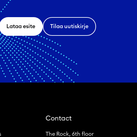
Lataa esite
Tilaa uutiskirje
Contact
s
The Rock, 6th floor