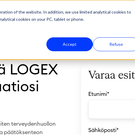
Maat
ation of the website. In addition, we use limited analytical cookies to
nalytical cookies on your PC, tablet or phone.
Ratkaisut
Asiakkaamme
Resurssit
Accept
Refuse
itä LOGEX
Varaa esit
atiosi
Etunimi
*
miten terveydenhuollon
Sähköposti
*
ja päätöksenteon