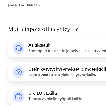
parantamiseksi.
Muita tapoja ottaa yhteyttä:
A
Asiakastuki
s
Saat apua tuotteisiin ja palveluihin liittyviss
i
a
U
k
Usein kysytyt kysymykset ja materiaali
s
Löydä vastauksia yleisiin kysymyksiin.
a
e
s
i
t
U
n
Ura LOGEXilla
u
r
Tutustu avoimiin työpaikkoihin.
k
k
a