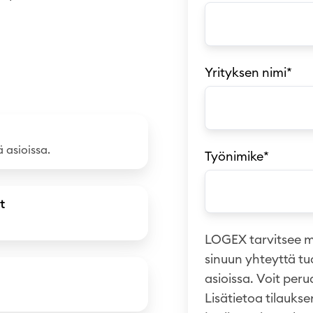
Yrityksen nimi
*
ä asioissa.
Työnimike
*
t
LOGEX tarvitsee m
sinuun yhteyttä t
asioissa. Voit per
Lisätietoa tilauks