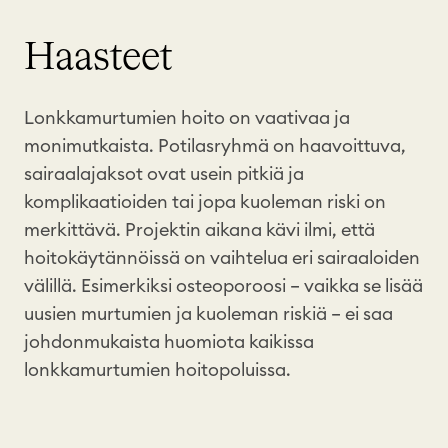
Haasteet
Lonkkamurtumien
hoito
on
vaativaa
ja
monimutkaista
.
Potilasryhmä
on
haavoittuva
,
sairaalajaksot
ovat
usein
pitkiä
ja
komplikaatioiden
tai
jopa
kuoleman
riski
on
merkittävä
.
Projektin
aikana
kävi
ilmi
,
että
hoitokäytännöissä
on
vaihtelua
eri
sairaaloiden
välillä
.
Esimerkiksi
osteoporoosi
–
vaikka
se
lisää
uusien
murtumien
ja
kuoleman
riskiä
–
ei
saa
johdonmukaista
huomiota
kaikissa
lonkkamurtumien
hoitopoluissa
.