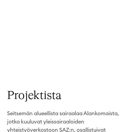
Projektista
Seitsemän
alueellista
sairaalaa
Alankomaista
,
jotka
kuuluvat
yleissairaaloiden
yhteistyöverkostoon
SAZ
:n
,
osallistuivat