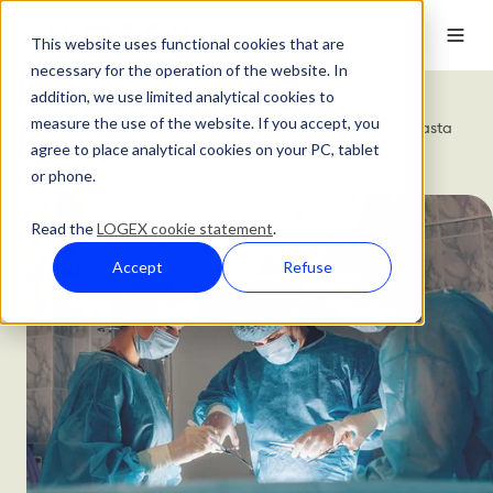
This website uses functional cookies that are
necessary for the operation of the website. In
addition, we use limited analytical cookies to
Customer Stories
measure the use of the website. If you accept, you
Lonkkamurtumien
hoidon
parantaminen
:
oppimista
datasta
agree to place analytical cookies on your PC, tablet
ja
toisiltamme
or phone.
Read the
LOGEX cookie statement
.
Accept
Refuse