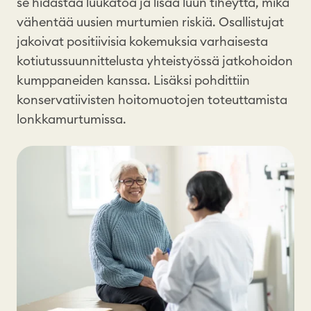
se hidastaa luukatoa ja lisää luun tiheyttä, mikä
vähentää uusien murtumien riskiä. Osallistujat
jakoivat positiivisia kokemuksia varhaisesta
kotiutussuunnittelusta yhteistyössä jatkohoidon
kumppaneiden kanssa. Lisäksi pohdittiin
konservatiivisten hoitomuotojen toteuttamista
lonkkamurtumissa.