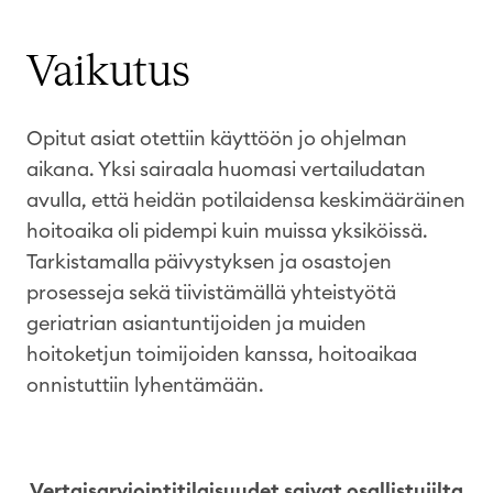
Vaikutus
Opitut
asiat
otettiin
käyttöön
jo
ohjelman
aikana
. Yksi
sairaala
huomasi
vertailudatan
avulla
,
että
heidän
potilaidensa
keskimääräinen
hoitoaika
oli
pidempi
kuin
muissa
yksiköissä
.
Tarkistamalla
päivystyksen
ja
osastojen
prosesseja
sekä
tiivistämällä
yhteistyötä
geriatrian
asiantuntijoiden
ja
muiden
hoitoketjun
toimijoiden
kanssa
,
hoitoaikaa
onnistuttiin
lyhentämään
.
Vertaisarviointitilaisuudet saivat osallistujilta