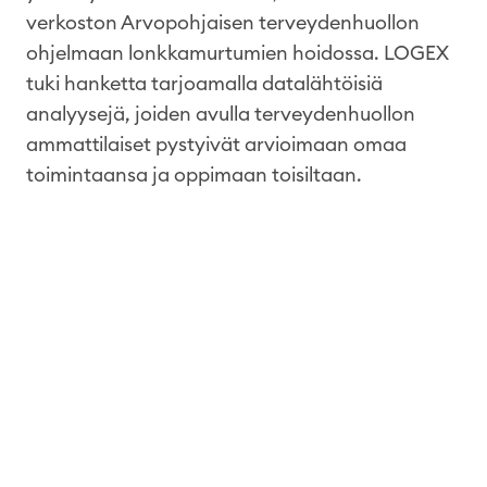
verkoston
Arvopohjaisen
terveydenhuollon
ohjelmaan
lonkkamurtumien
hoidossa
. LOGEX
tuki
hanketta
tarjoamalla
datalähtöisiä
analyysejä
,
joiden
avulla
terveydenhuollon
ammattilaiset
pystyivät
arvioimaan
omaa
toimintaansa
ja
oppimaan
toisiltaan
.