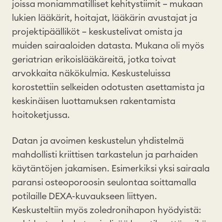
joissa moniammatilliset kehitystiimit – mukaan
lukien lääkärit, hoitajat, lääkärin avustajat ja
projektipäälliköt – keskustelivat omista ja
muiden sairaaloiden datasta. Mukana oli myös
geriatrian erikoislääkäreitä, jotka toivat
arvokkaita näkökulmia. Keskusteluissa
korostettiin selkeiden odotusten asettamista ja
keskinäisen luottamuksen rakentamista
hoitoketjussa.
Datan ja avoimen keskustelun yhdistelmä
mahdollisti kriittisen tarkastelun ja parhaiden
käytäntöjen jakamisen. Esimerkiksi yksi sairaala
paransi osteoporoosin seulontaa soittamalla
potilaille DEXA-kuvaukseen liittyen.
Keskusteltiin myös zoledronihapon hyödyistä: