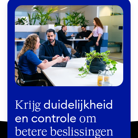
duidelijkheid
Krijg
en controle
om
betere beslissingen