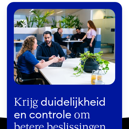
duidelijkheid
Krijg
en controle
om
betere beslissingen