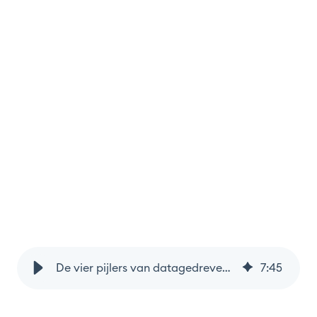
De vier pijlers van datagedreven bestuur: Het vernieuwde financieel management van de Finse zorgregio’s
7
:
45