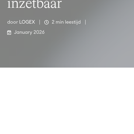
inzetbaar
door
LOGEX
2 min leestijd
January 2026