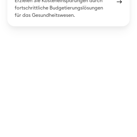
Erzielen Sie Kosteneinsparungen durch
a
fortschrittliche Budgetierungslösungen
n
für das Gesundheitswesen.
u
n
g