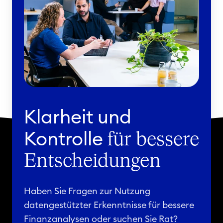
n
u
a
n
g
g
e
v
m
o
e
n
n
K
t
a
Klarheit und
l
k
Kontrolle
für bessere
u
Entscheidungen
l
a
t
Haben Sie Fragen zur Nutzung
i
datengestützter Erkenntnisse für bessere
o
Finanzanalysen oder suchen Sie Rat?