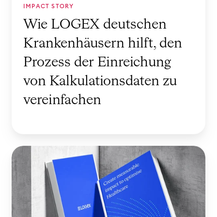
n
u
IMPACT STORY
e
t
Wie LOGEX deutschen
u
s
Krankenhäusern hilft, den
e
c
M
h
Prozess der Einreichung
a
e
von Kalkulationsdaten zu
ß
n
s
vereinfachen
K
t
r
ä
a
b
n
e
O
k
b
p
e
e
t
n
i
i
h
m
m
ä