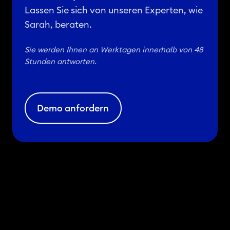
n
Lassen Sie sich von unseren Experten, wie
s
Sarah, beraten.
d
a
Sie werden Ihnen an Werktagen innerhalb von 48
t
Stunden antworten.
e
n
z
Demo anfordern
u
v
e
r
e
i
n
f