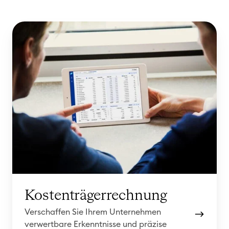
K
o
s
t
e
n
t
r
ä
g
e
r
Kostenträgerrechnung
r
Verschaffen Sie Ihrem Unternehmen
e
verwertbare Erkenntnisse und präzise
c