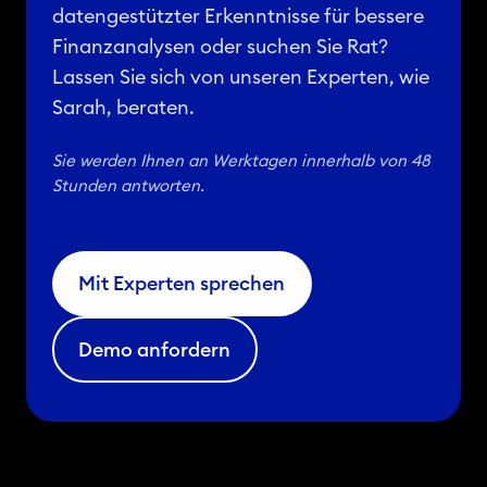
i
F
datengestützter Erkenntnisse für bessere
t
O
Finanzanalysen oder suchen Sie Rat?
e
K
Lassen Sie sich von unseren Experten, wie
s
l
Sarah, beraten.
Q
i
u
n
Sie werden Ihnen an Werktagen innerhalb von 48
Stunden antworten.
a
i
l
k
i
e
t
n
Mit Experten sprechen
ä
N
t
i
Demo anfordern
s
e
r
d
e
e
g
r