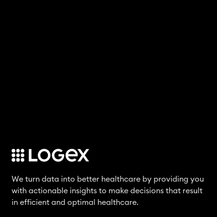
i
r
s
h
t
e
e
i
r
n
We turn data into better healthcare by providing you
with actionable insights to make decisions that result
in efficient and optimal healthcare.