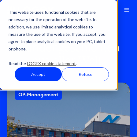
This website uses functional cookies that are
necessary for the operation of the website. In
addition, we use limited analytical cookies to
measure the use of the website. If you accept, you
agree to place analytical cookies on your PC, tablet
Kundengeschichten
or phone.
aus aller Welt.
Read the
LOGEX cookie statement
.
Accept
Refuse
W
OP-Management
e
n
n
D
a