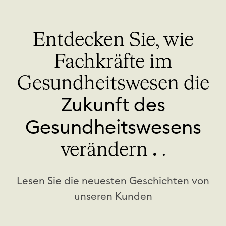
n
X
&
Entdecken Sie, wie
R
e
Fachkräfte im
s
Gesundheitswesen die
s
o
Zukunft des
u
r
Gesundheitswesens
c
.
verändern
.
e
n
Lesen Sie die neuesten Geschichten von
unseren Kunden