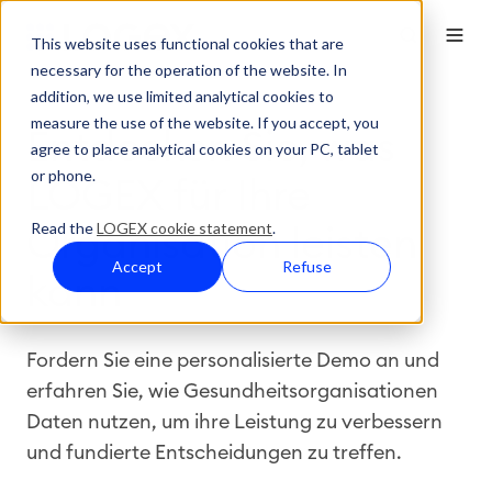
This website uses functional cookies that are
necessary for the operation of the website. In
addition, we use limited analytical cookies to
measure the use of the website. If you accept, you
Entdecken Sie, was
agree to place analytical cookies on your PC, tablet
or phone.
LOGEX für Ihre
Read the
LOGEX cookie statement
.
Organisation leisten
Accept
Refuse
kann
Fordern Sie eine personalisierte Demo an und
erfahren Sie, wie Gesundheitsorganisationen
Daten nutzen, um ihre Leistung zu verbessern
und fundierte Entscheidungen zu treffen.