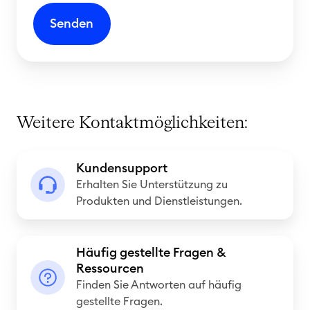
Weitere Kontaktmöglichkeiten:
K
Kundensupport
u
Erhalten Sie Unterstützung zu
n
Produkten und Dienstleistungen.
d
e
H
Häufig gestellte Fragen &
n
ä
Ressourcen
s
u
Finden Sie Antworten auf häufig
u
gestellte Fragen.
f