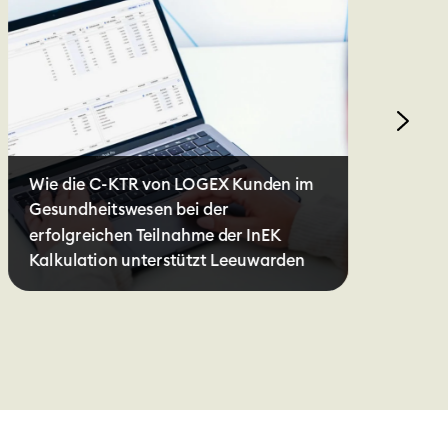
Wie die C-KTR von LOGEX Kunden im
Op
Gesundheitswesen bei der
pä
erfolgreichen Teilnahme der InEK
ge
Kalkulation unterstützt Leeuwarden
Kl