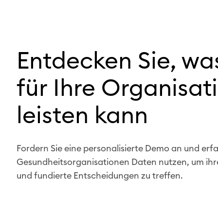
R
e
s
s
Entdecken Sie, w
o
u
für Ihre Organisat
r
c
leisten kann
e
n
Fordern Sie eine personalisierte Demo an und erfa
Gesundheitsorganisationen Daten nutzen, um ihre
und fundierte Entscheidungen zu treffen.