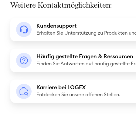
Weitere Kontaktmöglichkeiten:
K
Kundensupport
u
Erhalten Sie Unterstützung zu Produkten und
n
d
H
e
Häufig gestellte Fragen & Ressourcen
ä
Finden Sie Antworten auf häufig gestellte F
n
u
s
f
u
K
i
Karriere bei LOGEX
p
a
Entdecken Sie unsere offenen Stellen.
g
p
r
g
o
r
e
r
i
s
t
e
t
r