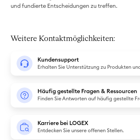
und fundierte Entscheidungen zu treffen.
Weitere Kontaktmöglichkeiten:
K
Kundensupport
u
Erhalten Sie Unterstützung zu Produkten und
n
d
H
e
Häufig gestellte Fragen & Ressourcen
ä
Finden Sie Antworten auf häufig gestellte F
n
u
s
f
u
K
i
Karriere bei LOGEX
p
a
Entdecken Sie unsere offenen Stellen.
g
p
r