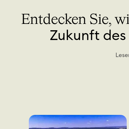
o
u
Entdecken Sie, w
r
c
Zukunft de
e
n
Lese