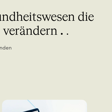
undheitswesen die
s
.
verändern
.
unden