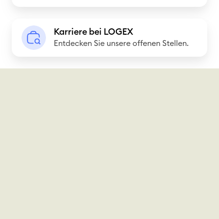
p
i
p
g
K
o
Karriere bei LOGEX
g
a
Entdecken Sie unsere offenen Stellen.
r
e
r
t
s
r
t
i
e
e
l
r
l
e
t
b
e
e
F
i
r
L
a
O
g
G
e
E