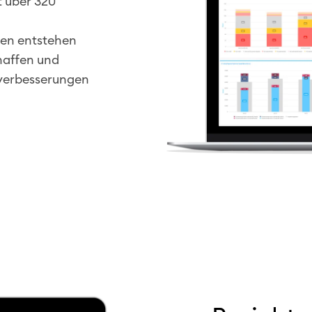
t über 320
zen entstehen
haffen und
zverbesserungen