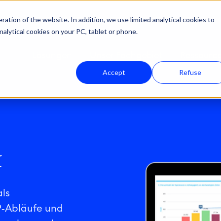
ation of the website. In addition, we use limited analytical cookies to
nalytical cookies on your PC, tablet or phone.
Lösungen
Unser Fachgebiet
Ressourc
Accept
Refuse
k
ls
P‑Abläufe und