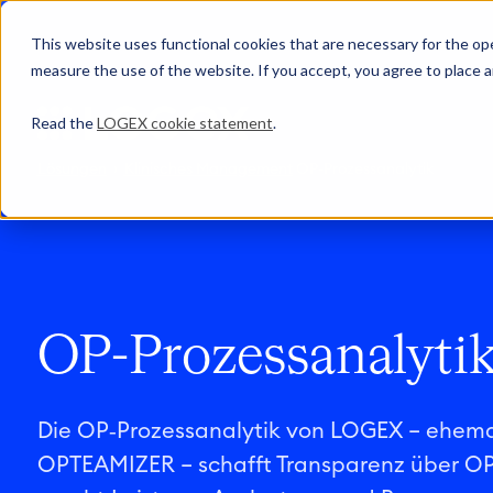
This website uses functional cookies that are necessary for the oper
measure the use of the website. If you accept, you agree to place a
Read the
LOGEX cookie statement
.
Lösungen
Klinisches Management
OP-Prozessanalytik
OP-Prozessanalyti
Die OP‑Prozessanalytik von LOGEX – ehema
OPTEAMIZER – schafft Transparenz über O