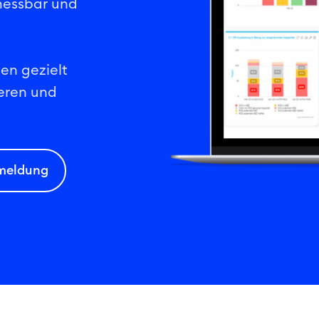
messbar und
en gezielt
ieren und
nmeldung