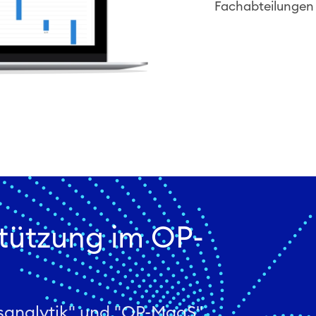
Fachabteilungen 
stützung im OP-
sanalytik" und "OP-MaaS"