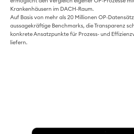
ermöglicht den Vergleich eigener OP‑Prozesse mi
Krankenhäusern im DACH‑Raum.
Auf Basis von mehr als 20 Millionen OP‑Datensät
aussagekräftige Benchmarks, die Transparenz sc
konkrete Ansatzpunkte für Prozess‑ und Effizien
liefern.