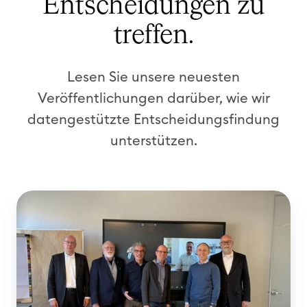
Entscheidungen zu
treffen.
Lesen Sie unsere neuesten
Veröffentlichungen darüber, wie wir
datengestützte Entscheidungsfindung
unterstützen.
S
c
i
e
n
t