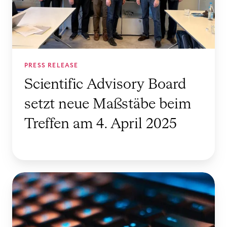
i
f
i
c
A
PRESS RELEASE
d
Scientific Advisory Board
v
setzt neue Maßstäbe beim
i
s
Treffen am 4. April 2025
o
r
y
B
W
o
i
a
e
r
L