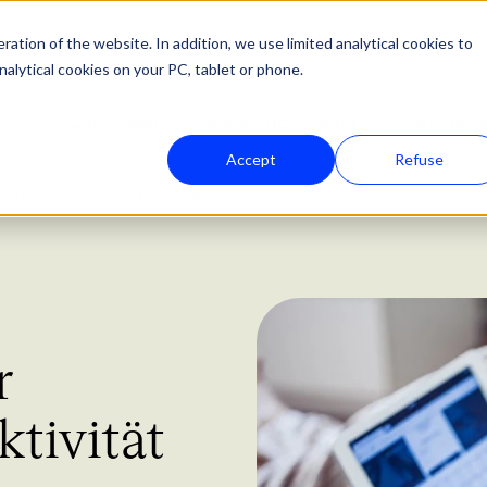
ation of the website. In addition, we use limited analytical cookies to
nalytical cookies on your PC, tablet or phone.
Lösungen
Unser Fachgebiet
Ressourc
Accept
Refuse
ität mit LOGEX: Die Erfolgsgeschichte von DGP OWL
r
tivität