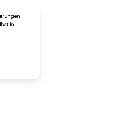
derungen
bst in