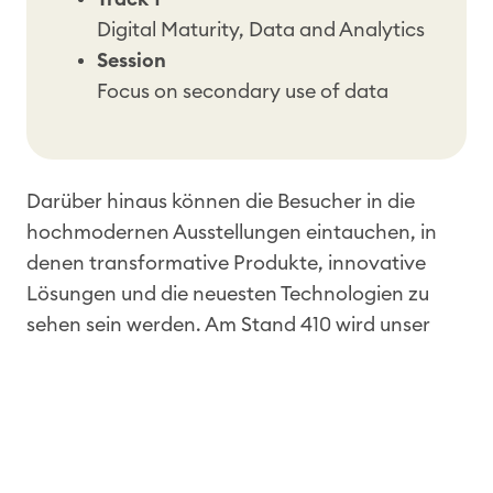
Digital Maturity, Data and Analytics
Session
Focus on secondary use of data
Darüber hinaus können die Besucher in die
hochmodernen Ausstellungen eintauchen, in
denen transformative Produkte, innovative
Lösungen und die neuesten Technologien zu
sehen sein werden. Am Stand 410 wird unser
engagiertes Team zeigen, wie wir Daten in eine
bessere Gesundheitsversorgung umsetzen. Mit
unseren Lösungen schaffen wir verwertbare
Erkenntnisse, die eine datengesteuerte und
evidenzbasierte Entscheidungsfindung