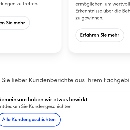
u
dungen zu treffen.
ermöglichen, um wertvol
t
Erkenntnisse über die Be
i
zu gewinnen.
en Sie mehr
o
n
Erfahren Sie mehr
e
n
Sie lieber Kundenberichte aus Ihrem Fachgebi
Gemeinsam haben wir etwas bewirkt
ntdecken Sie Kundengeschichten
Alle Kundengeschichten