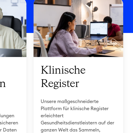
K
l
i
n
i
s
c
h
e
Klinische
R
en
Register
e
g
i
Unsere maßgeschneiderte
Plattform für klinische Register
s
dungen
erleichtert
t
 sicheren
Gesundheitsdienstleistern auf der
e
r Daten
ganzen Welt das Sammeln,