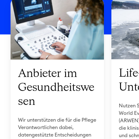
A
L
n
i
b
f
i
e
e
-
t
S
e
c
r
i
Lif
Anbieter im
i
e
m
n
Unt
Gesundheitswe
G
c
e
e
sen
s
U
Nutzen S
World E
u
n
Wir unterstützen die für die Pflege
(ARWEN),
n
t
Verantwortlichen dabei,
die klin
d
e
datengestützte Entscheidungen
und schn