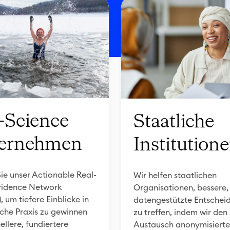
S
t
a
a
t
l
i
c
e-Science
Staatliche
h
e
ernehmen
Institution
I
n
s
ie unser Actionable Real-
Wir helfen staatlichen
vidence Network
Organisationen, bessere,
t
 um tiefere Einblicke in
datengestützte Entschei
i
ische Praxis zu gewinnen
zu treffen, indem wir den
t
ellere, fundiertere
Austausch anonymisierte