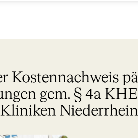
r Kostennachweis pä
tungen gem. § 4a KH
Kliniken Niederrhei