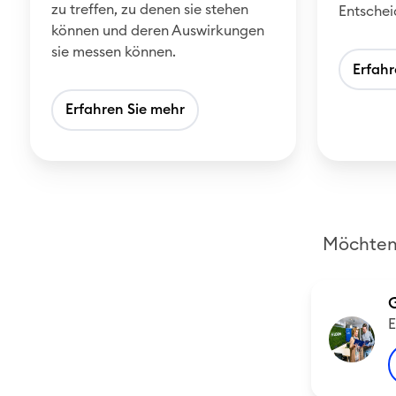
h
r
zu treffen, zu denen sie stehen
Entschei
e
n
können und deren Auswirkungen
sie messen können.
i
e
Erfahr
t
h
s
m
Erfahren Sie mehr
w
e
e
n
s
e
n
Möchten 
E