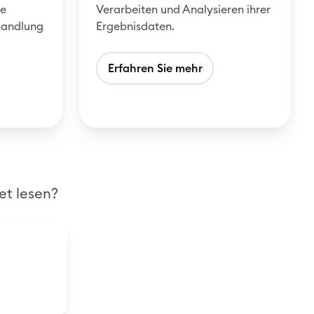
r
le
Verarbeiten und Analysieren ihrer
handlung
Ergebnisdaten.
Erfahren Sie mehr
et lesen?