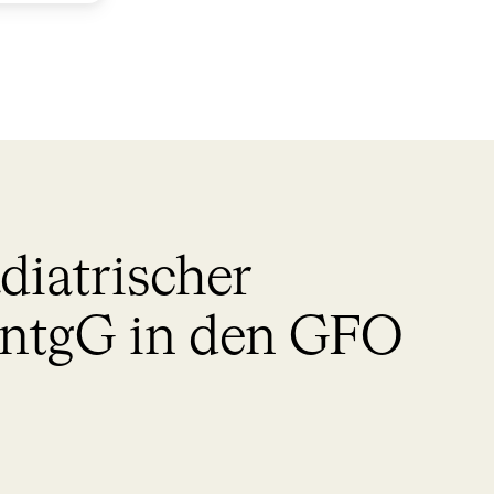
diatrischer
EntgG in den GFO
n