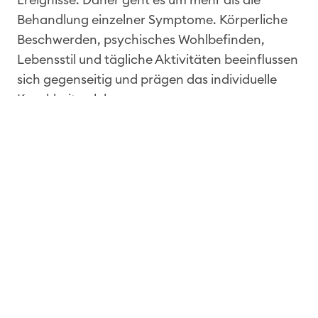
Behandlung einzelner Symptome. Körperliche
Beschwerden, psychisches Wohlbefinden,
Lebensstil und tägliche Aktivitäten beeinflussen
sich gegenseitig und prägen das individuelle
Krankheitserleben.
„Holistisch“ bedeutet jedoch auch, über den
einzelnen Patienten hinauszublicken: Daten
über Krankenhäuser, Regionen und sogar
Länder hinweg auszuwerten.
IMID‑übergreifende Diagnostik‑ und
Behandlungsdaten zeigen, wie sich Krankheiten
entwickeln, wie Versorgungsstrategien im Alltag
funktionieren und wo fachübergreifende
Muster sichtbar werden. Diese übergeordnete
Perspektive hilft Fachkräften, Komplikationen