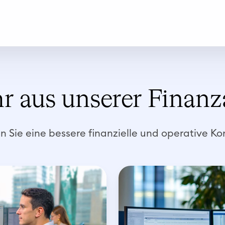
r aus unserer Finanz
en Sie eine bessere finanzielle und operative Kon
I
n
v
e