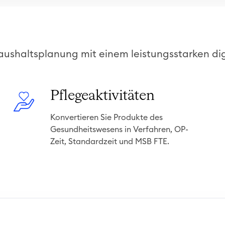
aushaltsplanung mit einem leistungsstarken dig
P
Pflegeaktivitäten
f
Konvertieren Sie Produkte des
l
Gesundheitswesens in Verfahren, OP-
e
Zeit, Standardzeit und MSB FTE.
g
e
a
k
t
i