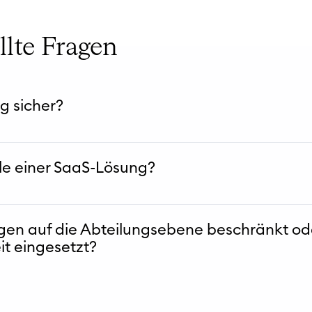
v
i
llte Fragen
t
ä
t
g sicher?
e
n
ile einer SaaS-Lösung?
en auf die Abteilungsebene beschränkt od
t eingesetzt?