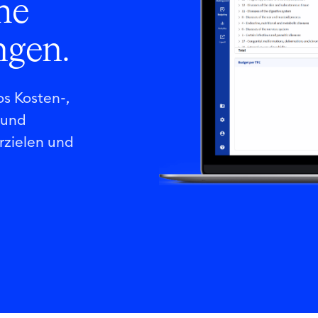
he
ngen.
s Kosten-,
 und
rzielen und