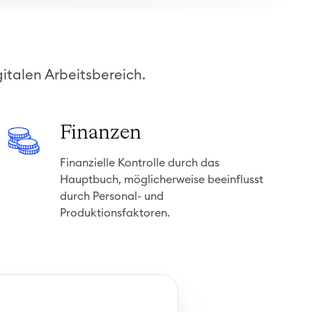
italen Arbeitsbereich.
F
Finanzen
i
Finanzielle Kontrolle durch das
n
Hauptbuch, möglicherweise beeinflusst
a
durch Personal- und
n
Produktionsfaktoren.
z
e
n