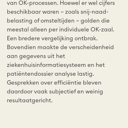
van OK-
processen
.
Hoewel
er
wel
cijfers
beschikbaar
waren
–
zoals
snij-naad-
belasting
of
omsteltijden
– golden die
meestal
alleen
per
individuele
OK-
zaal
.
Een
bredere
vergelijking
ontbrak
.
Bovendien
maakte
de
verscheidenheid
aan
gegevens
uit
het
ziekenhuisinformatiesysteem
en
het
patiëntendossier
analyse
lastig
.
Gesprekken
over
efficiëntie
bleven
daardoor
vaak
subjectief
en
weinig
resultaatgericht
.