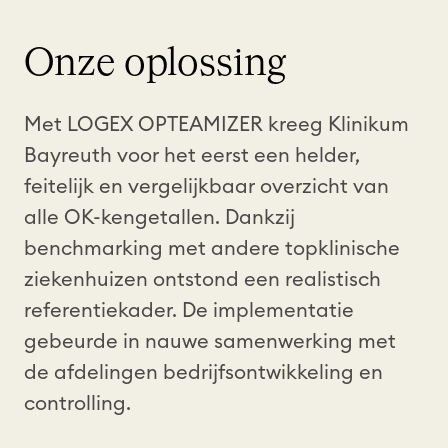
Onze oplossing
Met
LOGEX
OPTEAMIZER
kreeg
Klinikum
Bayreuth
voor
het
eerst
een
helder
,
feitelijk
en
vergelijkbaar
overzicht
van
alle OK-
kengetallen
.
Dankzij
benchmarking met
andere
topklinische
ziekenhuizen
ontstond
een
realistisch
referentiekader
. De
implementatie
gebeurde
in
nauwe
samenwerking
met
de
afdelingen
bedrijfsontwikkeling
en
controlling.