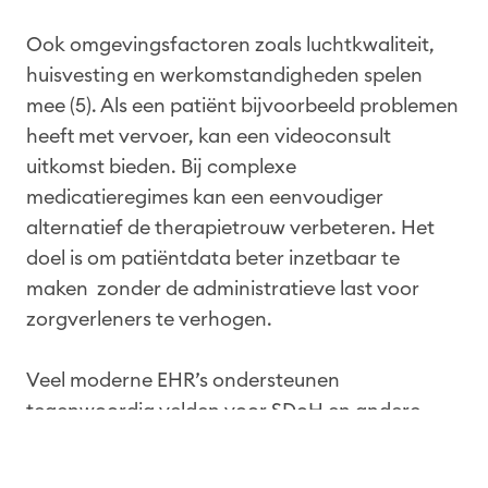
Ook omgevingsfactoren zoals luchtkwaliteit,
huisvesting en werkomstandigheden spelen
mee (5). Als een patiënt bijvoorbeeld problemen
heeft met vervoer, kan een videoconsult
uitkomst bieden. Bij complexe
medicatieregimes kan een eenvoudiger
alternatief de therapietrouw verbeteren. Het
doel is om patiëntdata beter inzetbaar te
maken zonder de administratieve last voor
zorgverleners te verhogen.
Veel moderne EHR’s ondersteunen
tegenwoordig velden voor SDoH en andere
niet-klinische factoren, én integreren
voorspellende analyses zoals de Sepsis Model