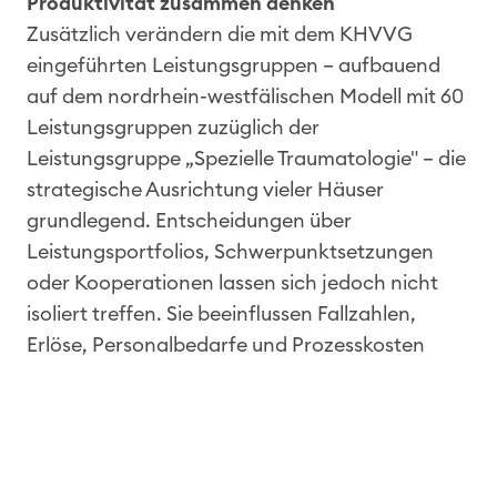
Produktivität zusammen denken
Zusätzlich verändern die mit dem KHVVG
eingeführten Leistungsgruppen – aufbauend
auf dem nordrhein-westfälischen Modell mit 60
Leistungsgruppen zuzüglich der
Leistungsgruppe „Spezielle Traumatologie" – die
strategische Ausrichtung vieler Häuser
grundlegend. Entscheidungen über
Leistungsportfolios, Schwerpunktsetzungen
oder Kooperationen lassen sich jedoch nicht
isoliert treffen. Sie beeinflussen Fallzahlen,
Erlöse, Personalbedarfe und Prozesskosten
gleichermaßen – und sind unmittelbar mit der
Vorhaltefinanzierung verknüpft, deren Höhe
von der Zuweisung und dem Nachweis der
jeweiligen Qualitätskriterien abhängt.