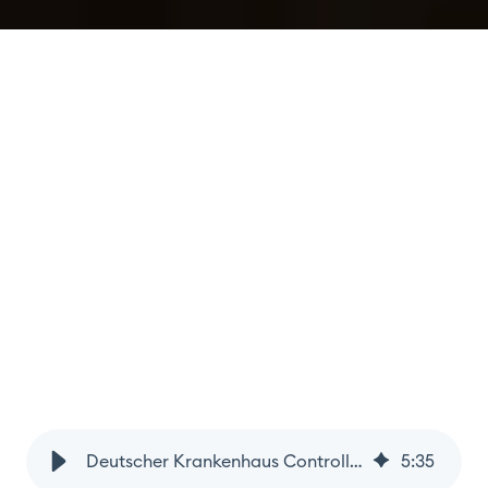
Deutscher Krankenhaus Controllertag 2026: Warum integrierte Steuerungsfähigkeit jetzt entscheidend wird
5
:
35