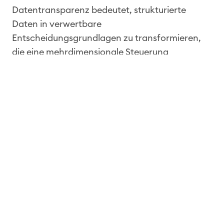
Datentransparenz bedeutet, strukturierte
Daten in verwertbare
Entscheidungsgrundlagen zu transformieren,
die eine mehrdimensionale Steuerung
ermöglichen sowie Ursache und Wirkung
sichtbar machen.
Wo Kliniken heute Geld verlieren – ohne es zu
merken
Ein konkretes Beispiel: eine interventionelle
Kardiologie mit geringem Marktanteil. Auf den
ersten Blick ein Belegungsproblem. Tatsächlich:
Die Abteilung speist sich fast ausschließlich über
die Notaufnahme, elektive Fälle fehlen, das
Herzkatheterlabor ist chronisch
unterausgelastet. Personal steht bereit, Erlöse